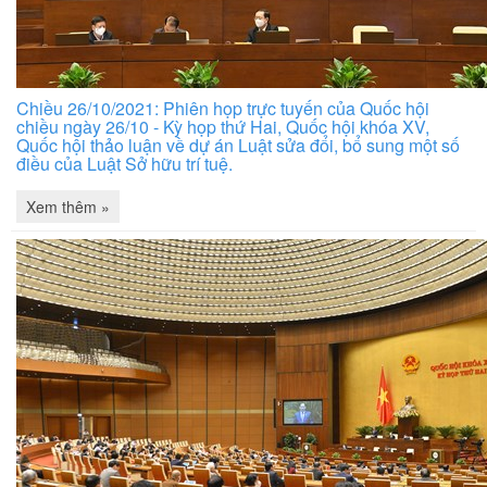
Chiều 26/10/2021: Phiên họp trực tuyến của Quốc hội
chiều ngày 26/10 - Kỳ họp thứ Hai, Quốc hội khóa XV,
Quốc hội thảo luận về dự án Luật sửa đổi, bổ sung một số
điều của Luật Sở hữu trí tuệ.
Xem thêm »