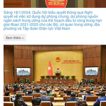
Sáng 18/1/2024: Quốc hội biểu quyết thông qua Nghị
quyết về việc sử dụng dự phòng chung, dự phòng nguồn
ngân sách trung ương của Kế hoạch đầu tư công trung hạn
giai đoạn 2021-2025 cho các Bộ, cơ quan trung ương, địa
phương và Tập đoàn Điện lực Việt Nam
Xem thêm »