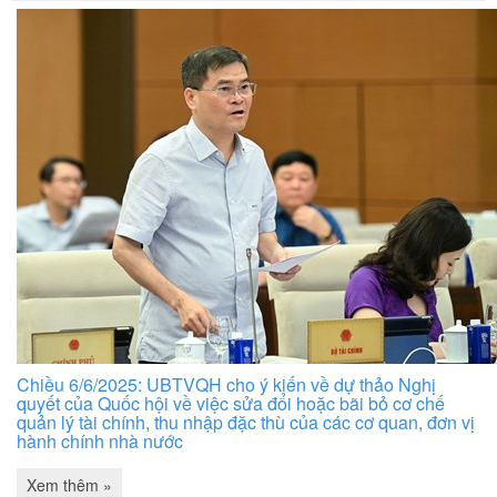
Chiều 6/6/2025: UBTVQH cho ý kiến về dự thảo Nghị
quyết của Quốc hội về việc sửa đổi hoặc bãi bỏ cơ chế
quản lý tài chính, thu nhập đặc thù của các cơ quan, đơn vị
hành chính nhà nước
Xem thêm »