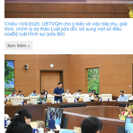
Chiều 10/6/2025: UBTVQH cho ý kiến về việc tiếp thu, giải
trình, chỉnh lý dự thảo Luật sửa đổi, bổ sung một số điều
củaBộ luật Hình sự (sửa đổi)
Xem thêm »