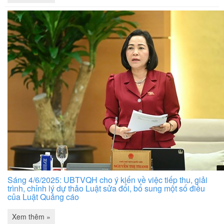
Sáng 4/6/2025: UBTVQH cho ý kiến về việc tiếp thu, giải
trình, chỉnh lý dự thảo Luật sửa đổi, bổ sung một số điều
của Luật Quảng cáo
Xem thêm »