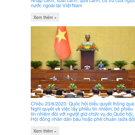
Nhập cảnh, xuất cảnh, quá cảnh, cư trú của ngườ
nước ngoài tại Việt Nam
Xem thêm »
Chiều 23/6/2023: Quốc hội biểu quyết thông qua
Nghị quyết về việc lấy phiếu tín nhiệm, bỏ phiếu
tín nhiệm đối với người giữ chức vụ do Quốc hội,
Hội đồng nhân dân bầu hoặc phê chuẩn (sửa đổi
Xem thêm »