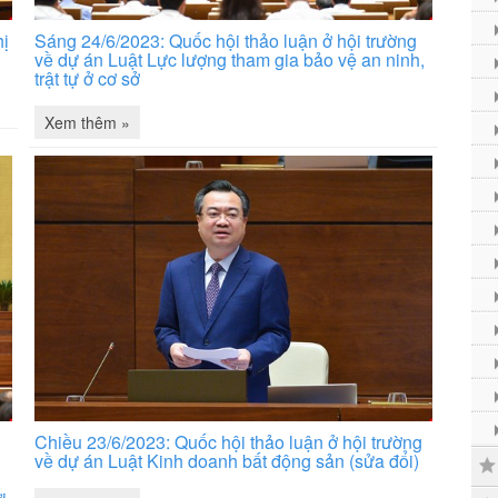
hị
Sáng 24/6/2023: Quốc hội thảo luận ở hội trường
về dự án Luật Lực lượng tham gia bảo vệ an ninh,
trật tự ở cơ sở
Xem thêm »
Chiều 23/6/2023: Quốc hội thảo luận ở hội trường
về dự án Luật Kinh doanh bất động sản (sửa đổi)