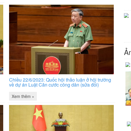
Ản
Chiều 22/6/2023: Quốc hội thảo luận ở hội trường
về dự án Luật Căn cước công dân (sửa đổi)
Xem thêm »