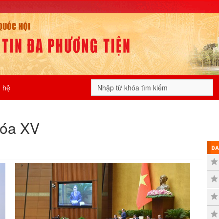
n hệ
hóa XV
DA