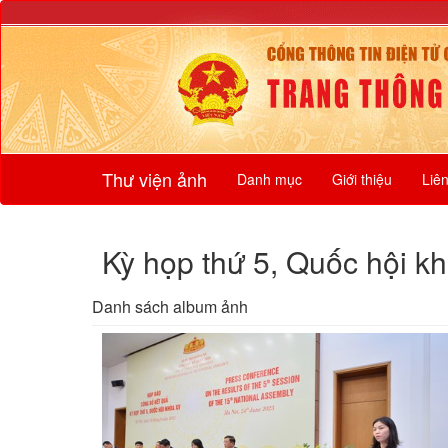
Thư viện ảnh
Danh mục
Giới thiệu
Liê
Kỳ họp thứ 5, Quốc hội k
Danh sách album ảnh