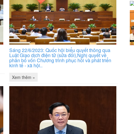
Sáng 22/6/2023: Quốc hội biểu quyết thông qua
Luật Giao dịch điện tử (sửa đổi),Nghị quyết về
phân bổ vốn Chương trình phục hồi và phát triển
kinh tế - xã hội..
Xem thêm »