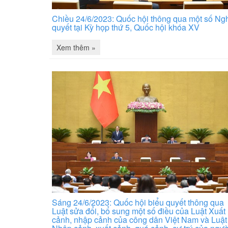
Chiều 24/6/2023: Quốc hội thông qua một số Ng
quyết tại Kỳ họp thứ 5, Quốc hội khóa XV
Xem thêm »
Sáng 24/6/2023: Quốc hội biểu quyết thông qua
Luật sửa đổi, bổ sung một số điều của Luật Xuất
cảnh, nhập cảnh của công dân Việt Nam và Luật