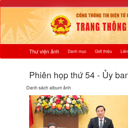
Thư viện ảnh
Danh mục
Giới thiệu
Liê
Phiên họp thứ 54 - Ủy b
Danh sách album ảnh