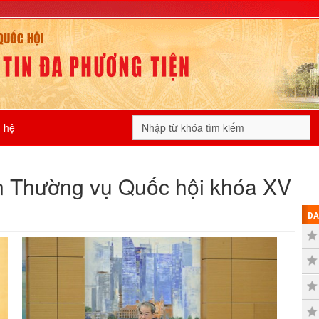
n hệ
an Thường vụ Quốc hội khóa XV
DA