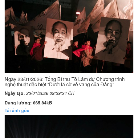
Ngày 23/01/2026: Tổng Bí thư Tô Lâm dự Chương trình
nghệ thuật đặc biệt “Dưới lá cờ vẻ vang của Đảng”
Ngày tạo:
23/01/2026 09:39:24 CH
Dung lượng: 665,84kB
Tải ảnh gốc