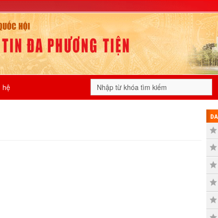
n hệ
DA