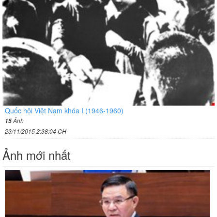
Quốc hội Việt Nam khóa I (1946-1960)
Ảnh
15
23/11/2015 2:38:04 CH
Ảnh mới nhất